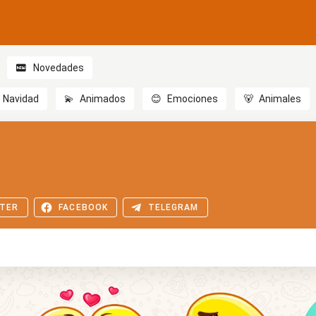
Novedades
Navidad
💫
Animados
😊
Emociones
🐻
Animales
TER
FACEBOOK
TELEGRAM