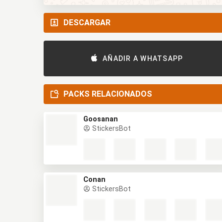
DESCARGAR
AÑADIR A WHATSAPP
PACKS RELACIONADOS
Goosanan
StickersBot
Conan
StickersBot