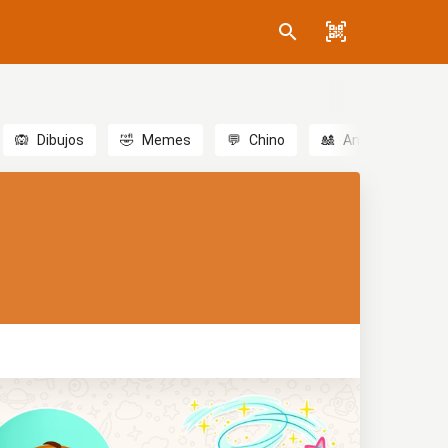
🙉
Dibujos
🤣
Memes
💬
Chino
🎎
Anime
😃