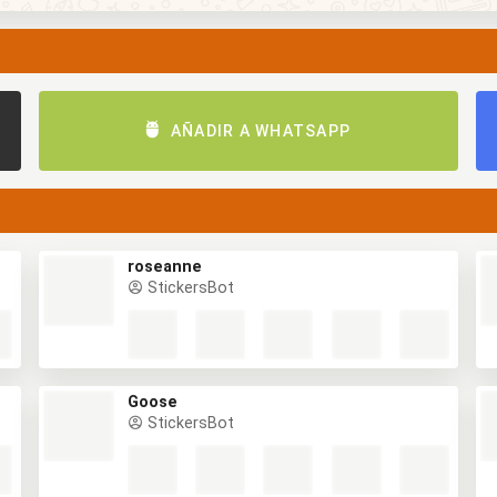
AÑADIR A WHATSAPP
roseanne
StickersBot
Goose
StickersBot