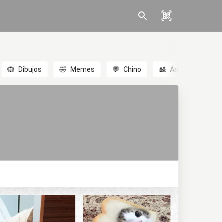
🙉
Dibujos
🤣
Memes
💬
Chino
🎎
Anime
😃