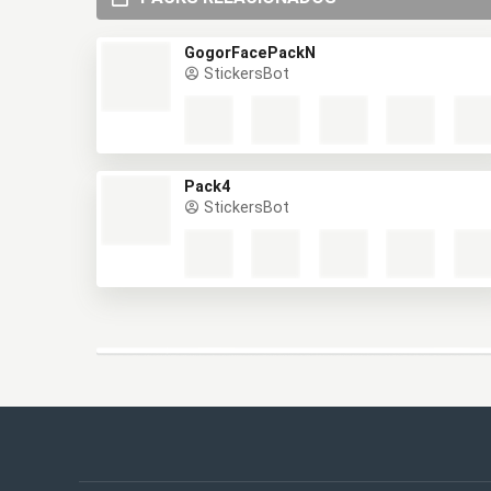
GogorFacePackN
StickersBot
Pack4
StickersBot