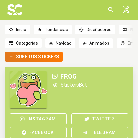
Inicio
Tendencias
Diseñadores
Nov
Categorías
🎄
Navidad
💫
Animados
😊
Emoc
SUBE TUS STICKERS
FROG
StickersBot
INSTAGRAM
TWITTER
FACEBOOK
TELEGRAM