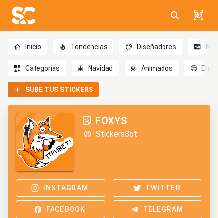
Inicio
Tendencias
Diseñadores
Nov
Categorías
🎄
Navidad
💫
Animados
😊
Emoc
SUBE TUS STICKERS
FOXYS
StickersBot
INSTAGRAM
TWITTER
FACEBOOK
TELEGRAM