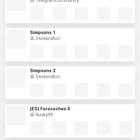
TelegramCommunity
Simpsons 1
StickersBot
Simpsons 2
StickersBot
[ES] Forocoches II
Rusky99