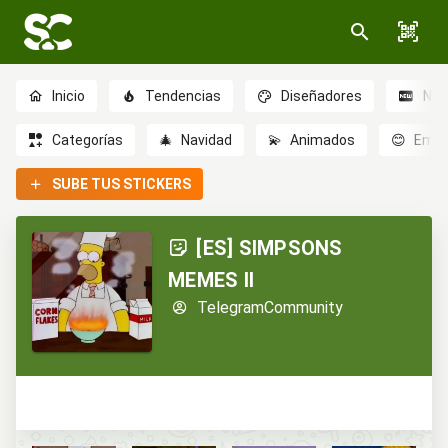
Inicio
Tendencias
Diseñadores
Nov
Categorías
🎄
Navidad
💫
Animados
😊
Emoc
SUBE TUS STICKERS
[ES] SIMPSONS
MEMES II
TelegramCommunity