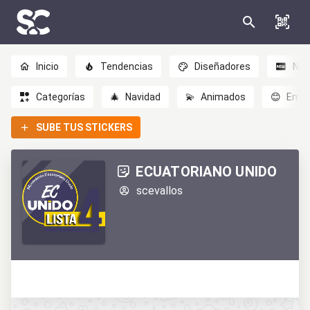
Inicio
Tendencias
Diseñadores
Nov
Categorías
🎄
Navidad
💫
Animados
😊
Emoc
SUBE TUS STICKERS
ECUATORIANO UNIDO
scevallos