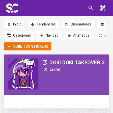
Inicio
Tendencias
Diseñadores
Nov
Categorías
🎄
Navidad
💫
Animados
😊
Emoc
SUBE TUS STICKERS
DOKI DOKI TAKEOVER 3
CriCat