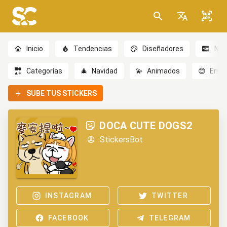
Inicio
Tendencias
Diseñadores
Nov
Categorías
🎄
Navidad
💫
Animados
😊
Emoc
SUBE TUS STICKERS
DOCA CUTE DOGS2
StickersBot
INSTAGRAM
TWITTER
FACEBOOK
TELEGRAM