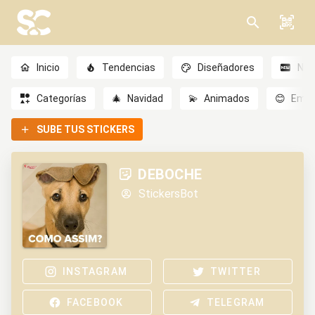
Inicio
Tendencias
Diseñadores
Nov
Categorías
🎄
Navidad
💫
Animados
😊
Emoc
SUBE TUS STICKERS
DEBOCHE
StickersBot
INSTAGRAM
TWITTER
FACEBOOK
TELEGRAM