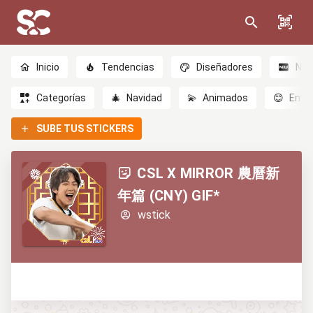
Inicio
Tendencias
Diseñadores
Nov
Categorías
🎄
Navidad
💫
Animados
😊
Emoc
SUBE TUS STICKERS
CSL X MIRROR 農曆新
年篇 (CNY) GIF*
wstick