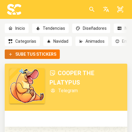
Inicio
Tendencias
Diseñadores
Nov
Categorías
🎄
Navidad
💫
Animados
😊
Emoc
SUBE TUS STICKERS
COOPER THE
PLATYPUS
Telegram