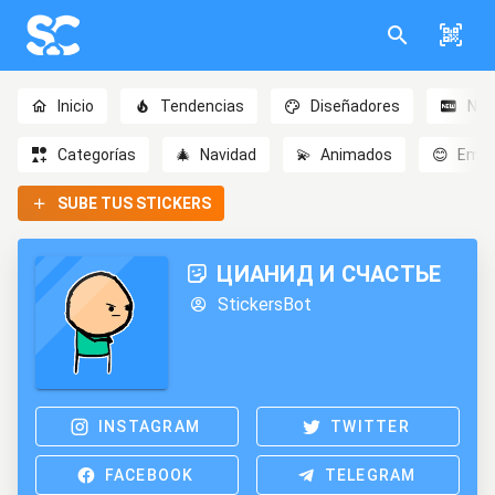
Inicio
Tendencias
Diseñadores
Nov
Categorías
🎄
Navidad
💫
Animados
😊
Emoc
SUBE TUS STICKERS
ЦИАНИД И СЧАСТЬЕ
StickersBot
INSTAGRAM
TWITTER
FACEBOOK
TELEGRAM