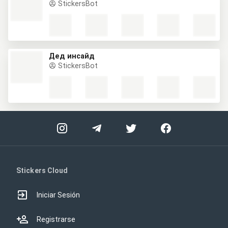
StickersBot
Дед инсайд
StickersBot
Stickers Cloud
Iniciar Sesión
Registrarse