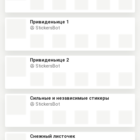
Привиденьице 1
StickersBot
Привиденьице 2
StickersBot
Сильные и независимые стикеры
StickersBot
Снежный листочек