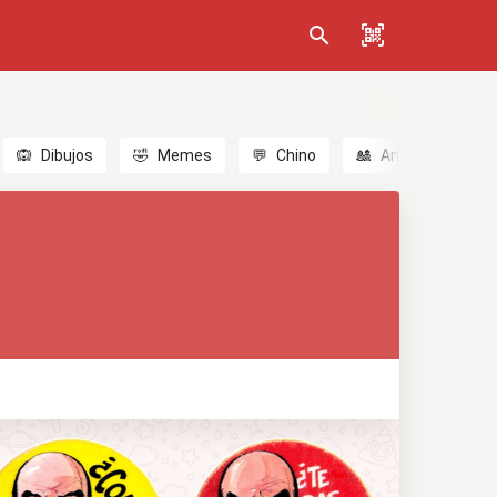
🙉
Dibujos
🤣
Memes
💬
Chino
🎎
Anime
😃