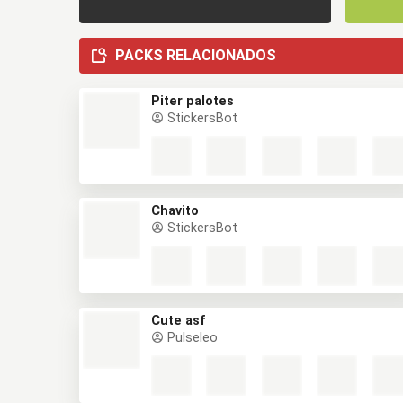
PACKS RELACIONADOS
Piter palotes
StickersBot
Chavito
StickersBot
Cute asf
Pulseleo