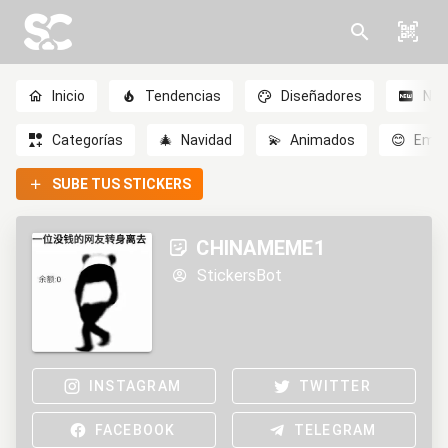
Inicio
Tendencias
Diseñadores
Nov
Categorías
🎄
Navidad
💫
Animados
😊
Emoc
SUBE TUS STICKERS
CHINAMEME1
StickersBot
INSTAGRAM
TWITTER
FACEBOOK
TELEGRAM