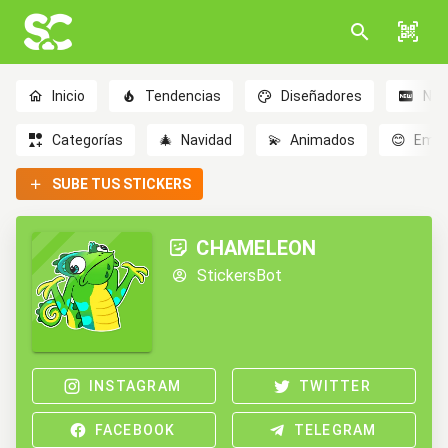
Inicio
Tendencias
Diseñadores
Nov
Categorías
🎄
Navidad
💫
Animados
😊
Emoc
SUBE TUS STICKERS
CHAMELEON
StickersBot
INSTAGRAM
TWITTER
FACEBOOK
TELEGRAM