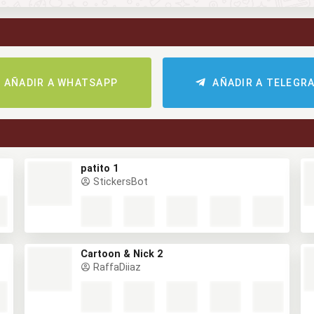
AÑADIR A WHATSAPP
AÑADIR A TELEGR
patito 1
StickersBot
Cartoon & Nick 2
RaffaDiiaz