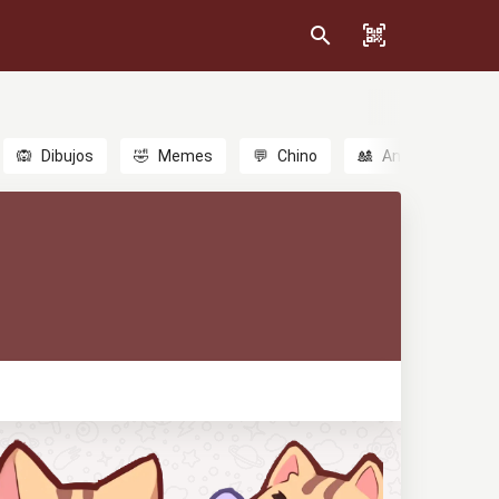
🙉
Dibujos
🤣
Memes
💬
Chino
🎎
Anime
😃