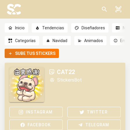
Inicio
Tendencias
Diseñadores
Nov
Categorías
🎄
Navidad
💫
Animados
😊
Emoc
SUBE TUS STICKERS
CAT22
StickersBot
INSTAGRAM
TWITTER
FACEBOOK
TELEGRAM