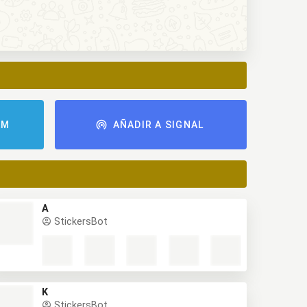
AM
AÑADIR A SIGNAL
A
StickersBot
K
StickersBot