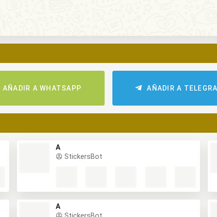
AÑADIR A WHATSAPP
AÑADIR A TELEGR
A
StickersBot
A
StickersBot