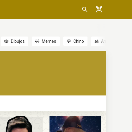
🙉
Dibujos
🤣
Memes
💬
Chino
🎎
Anime
😃