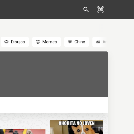
🙉
Dibujos
🤣
Memes
💬
Chino
🎎
Anime
😃