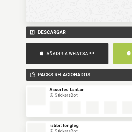
DESCARGAR
AÑADIR A WHATSAPP
PACKS RELACIONADOS
Assorted LanLan
StickersBot
rabbit longleg
StickersBot