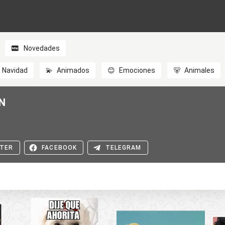
Novedades
Navidad
💫
Animados
😊
Emociones
🐻
Animales
N
TER
FACEBOOK
TELEGRAM