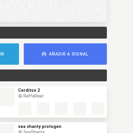
AM
AÑADIR A SIGNAL
Cerditos 2
RaffaDiiaz
sea shanty protogen
SeaShanty