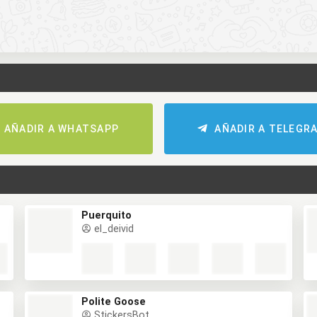
AÑADIR A WHATSAPP
AÑADIR A TELEGR
Puerquito
el_deivid
Polite Goose
StickersBot