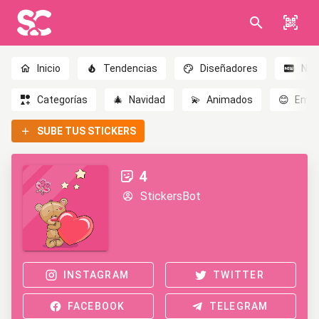
Inicio
Tendencias
Diseñadores
Nov
Categorías
🎄
Navidad
💫
Animados
😊
Emoc
SUBE TUS STICKERS
4
StickersBot
INSTAGRAM
TWITTER
FACEBOOK
TELEGRAM