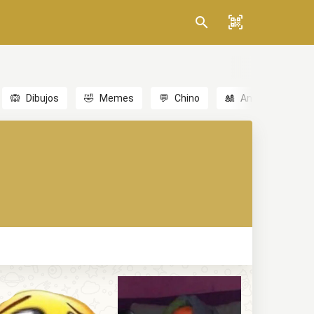
🙉
Dibujos
🤣
Memes
💬
Chino
🎎
Anime
😃