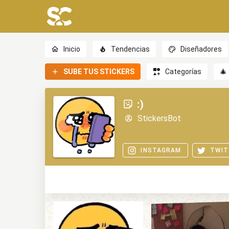
Inicio
Tendencias
Diseñadores
SUBE TUS STICKERS
Categorías
🎄
:)
StickersBot
INSTAGRAM
TWIT