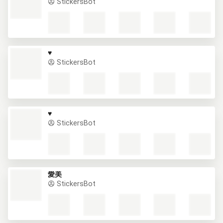
StickersBot
♥️
StickersBot
♥️
StickersBot
愛美
StickersBot