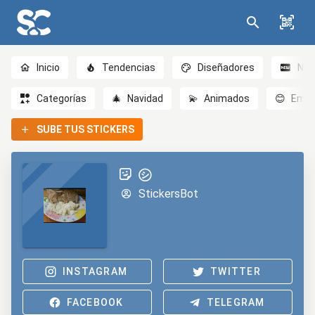
Inicio
Tendencias
Diseñadores
Nov
Categorías
🎄
Navidad
💫
Animados
😊
Emoc
SUBE TUS STICKERS
㋛︎
StickersBot
INSTAGRAM
TWITTER
FACEBOOK
TELEGRAM