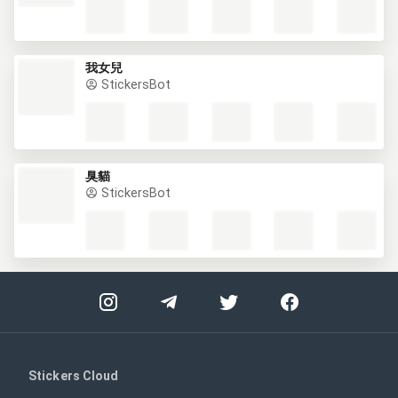
我女兒
StickersBot
臭貓
StickersBot
Stickers Cloud