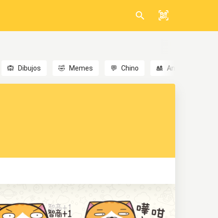
🙉
Dibujos
🤣
Memes
💬
Chino
🎎
Anime
😃