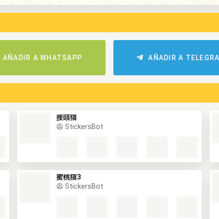
AÑADIR A WHATSAPP
AÑADIR A TELEGR
接頭猫
StickersBot
蜜桃猫3
StickersBot