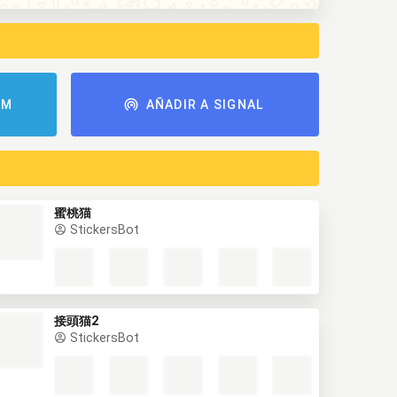
AM
AÑADIR A SIGNAL
蜜桃猫
StickersBot
接頭猫2
StickersBot