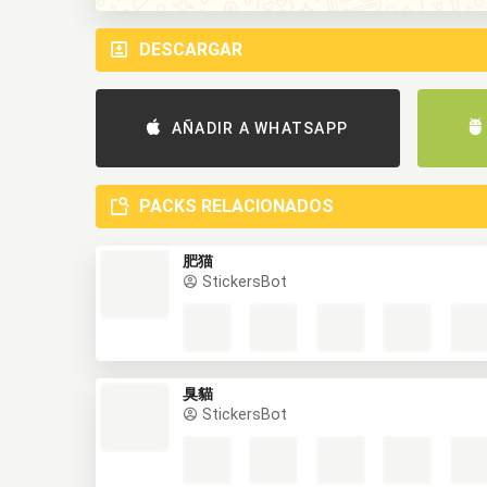
DESCARGAR
AÑADIR A WHATSAPP
PACKS RELACIONADOS
肥猫
StickersBot
臭貓
StickersBot