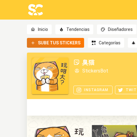
Inicio
Tendencias
Diseñadores
SUBE TUS STICKERS
Categorías
🎄
臭猫
StickersBot
INSTAGRAM
TWIT