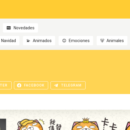
Novedades
Navidad
💫
Animados
😊
Emociones
🐻
Animales
TER
FACEBOOK
TELEGRAM