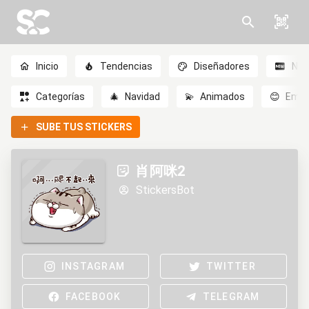
Inicio
Tendencias
Diseñadores
Nov
Categorías
🎄
Navidad
💫
Animados
😊
Emoc
SUBE TUS STICKERS
肖阿咪2
StickersBot
INSTAGRAM
TWITTER
FACEBOOK
TELEGRAM