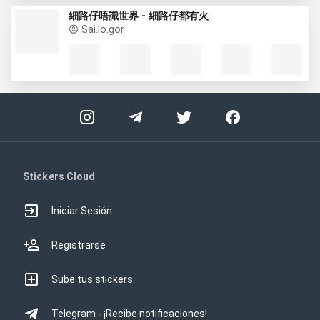
細路仔唔識世界 - 細路仔都有火
Sai.lo.gor
Stickers Cloud
Iniciar Sesión
Registrarse
Sube tus stickers
Telegram - ¡Recibe notificaciones!