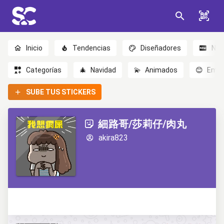
Inicio
Tendencias
Diseñadores
Nov
Categorías
🎄
Navidad
💫
Animados
😊
Emoc
SUBE TUS STICKERS
細路哥/莎莉仔/肉丸
akira823