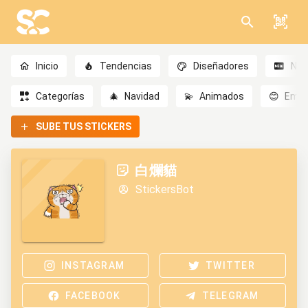
Inicio
Tendencias
Diseñadores
Nov
Categorías
🎄
Navidad
💫
Animados
😊
Emoc
SUBE TUS STICKERS
白爛貓
StickersBot
INSTAGRAM
TWITTER
FACEBOOK
TELEGRAM