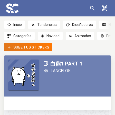
Inicio
Tendencias
Diseñadores
Nov
Categorías
🎄
Navidad
💫
Animados
😊
Emoc
SUBE TUS STICKERS
白熊1 PART 1
LANCELOK