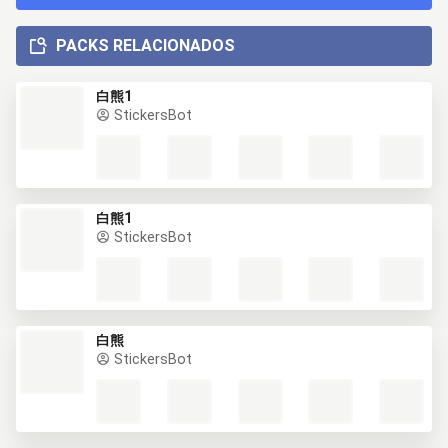
PACKS RELACIONADOS
白熊1
StickersBot
白熊1
StickersBot
白熊
StickersBot