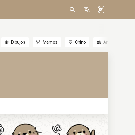
🙉
Dibujos
🤣
Memes
💬
Chino
🎎
Anime
😃