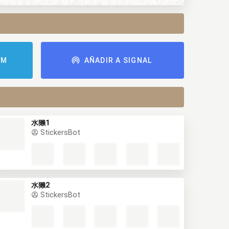
AM
AÑADIR A SIGNAL
水獭1
StickersBot
水獭2
StickersBot