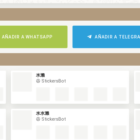
AÑADIR A WHATSAPP
AÑADIR A TELEGR
水瀨
StickersBot
水水瀨
StickersBot