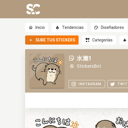
Inicio
Tendencias
Diseñadores
SUBE TUS STICKERS
Categorías
🎄
水瀨1
StickersBot
INSTAGRAM
TWIT