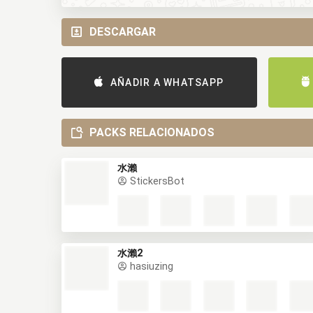
DESCARGAR
AÑADIR A WHATSAPP
PACKS RELACIONADOS
水瀨
StickersBot
水瀨2
hasiuzing