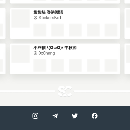
柑柑貓 香港潮語
StickersBot
小豆貓 \(✪ω✪)/ 中秋節
0xChang