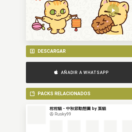
DESCARGAR
AÑADIR A WHATSAPP
PACKS RELACIONADOS
柑柑貓 - 中秋節動態圖 by 葉貓
Rusky99