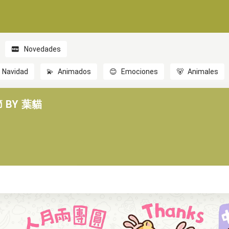
Novedades
Navidad
💫
Animados
😊
Emociones
🐻
Animales
 BY 葉貓