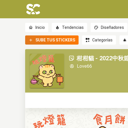
Inicio
Tendencias
Diseñadores
SUBE TUS STICKERS
Categorías
🎄
柑柑貓 - 2022中秋節
Love66