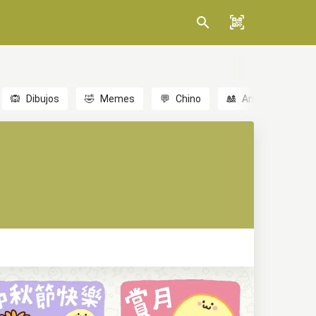
🙉
Dibujos
🤣
Memes
💬
Chino
🎎
Anime
😃