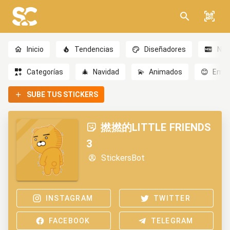
Inicio
Tendencias
Diseñadores
Nov
Categorías
🎄
Navidad
💫
Animados
😊
Emoc
SUBE TUS STICKERS
撚撚的LITTLE FRIENDS
3
StickersBot
INSTAGRAM
TWITTER
FACEBOOK
TELEGRAM