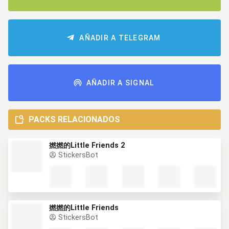
AÑADIR A TELEGRAM
AÑADIR A SIGNAL
PACKS RELACIONADOS
撚撚的Little Friends 2
StickersBot
撚撚的Little Friends
StickersBot