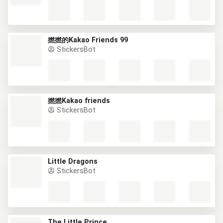
撚撚的Kakao Friends 99
StickersBot
撚撚Kakao friends
StickersBot
Little Dragons
StickersBot
The Little Prince