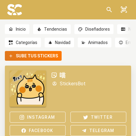
Inicio
Tendencias
Diseñadores
Nov
Categorías
🎄
Navidad
💫
Animados
😊
Emoc
SUBE TUS STICKERS
喵
StickersBot
INSTAGRAM
TWITTER
FACEBOOK
TELEGRAM