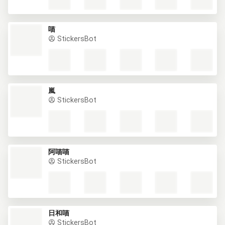
喵
StickersBot
嵐
StickersBot
阿喵喵
StickersBot
日和喵
StickersBot