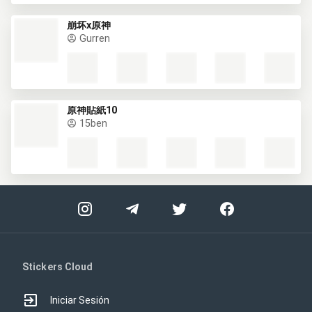
崩坏x原神
Gurren
原神貼紙10
15ben
Stickers Cloud
Iniciar Sesión