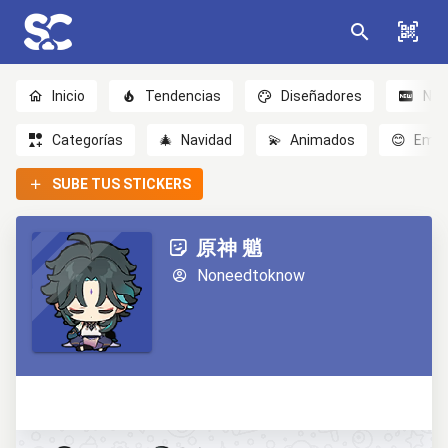
Inicio
Tendencias
Diseñadores
Nov
Categorías
🎄
Navidad
💫
Animados
😊
Emoc
SUBE TUS STICKERS
原神 魈
Noneedtoknow