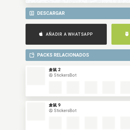
DESCARGAR
AÑADIR A WHATSAPP
PACKS RELACIONADOS
倉鼠 2
StickersBot
倉鼠 9
StickersBot