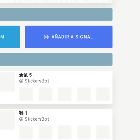
AM
AÑADIR A SIGNAL
倉鼠 5
StickersBot
雞 1
StickersBot