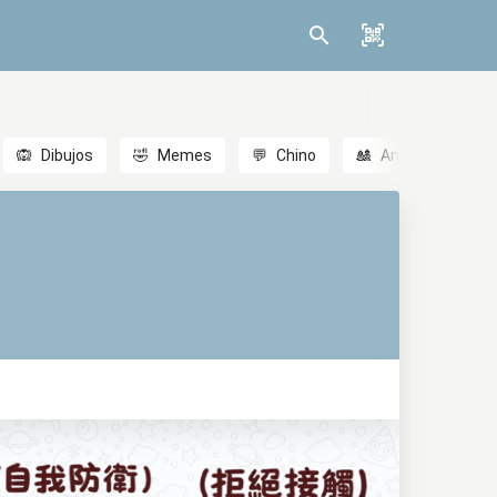
🙉
Dibujos
🤣
Memes
💬
Chino
🎎
Anime
😃