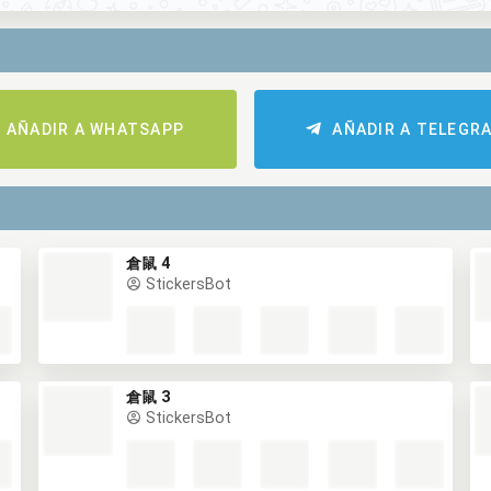
AÑADIR A WHATSAPP
AÑADIR A TELEGR
倉鼠 4
StickersBot
倉鼠 3
StickersBot