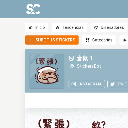
Inicio
Tendencias
Diseñadores
SUBE TUS STICKERS
Categorías
🎄
倉鼠 1
StickersBot
INSTAGRAM
TWIT