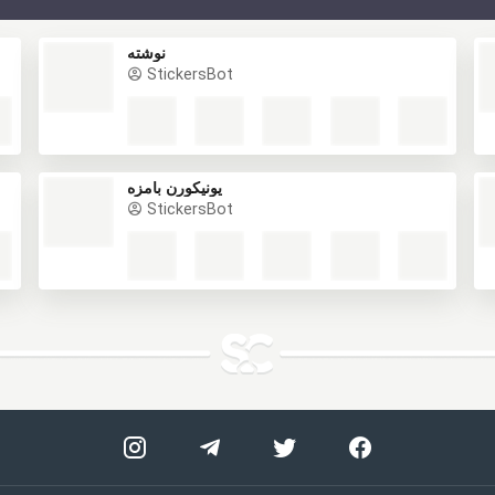
نوشته
StickersBot
یونیکورن بامزه
StickersBot