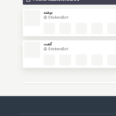
نوشته
StickersBot
گشت
StickersBot