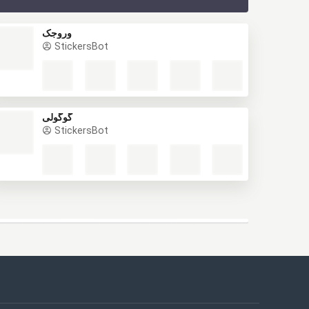
وروجک
StickersBot
گوگولی
StickersBot