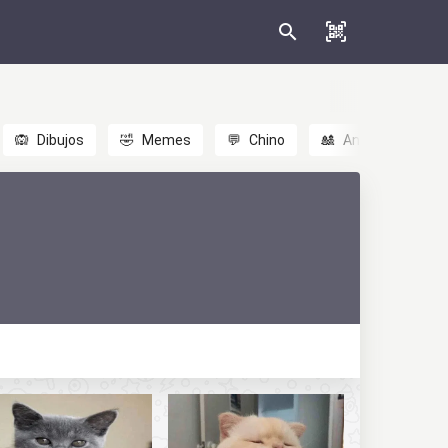
🙉
Dibujos
🤣
Memes
💬
Chino
🎎
Anime
😃