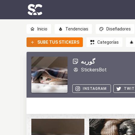
Inicio
Tendencias
Diseñadores
SUBE TUS STICKERS
Categorías
🎄
گوربه
StickersBot
INSTAGRAM
TWIT