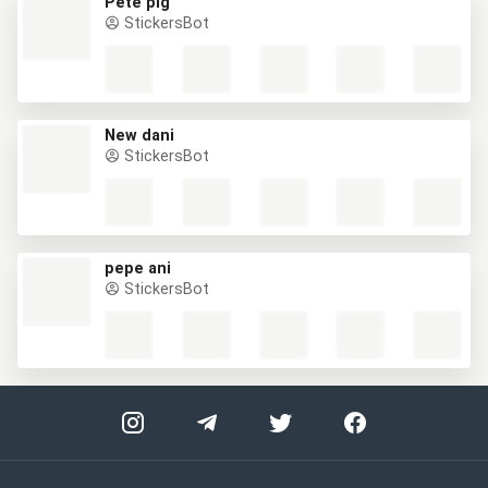
Pete pig
StickersBot
New dani
StickersBot
pepe ani
StickersBot