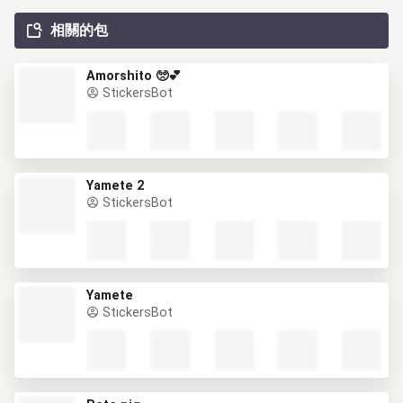
相關的包
Amorshito 🥺💕
StickersBot
Yamete 2
StickersBot
Yamete
StickersBot