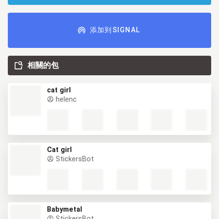
添加到SIGNAL
相關的包
cat girl
helenc
Cat girl
StickersBot
Babymetal
StickersBot