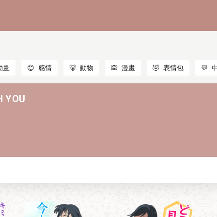
動畫
😊
感情
🐻
動物
🙉
漫畫
🤣
表情包
💬
H YOU