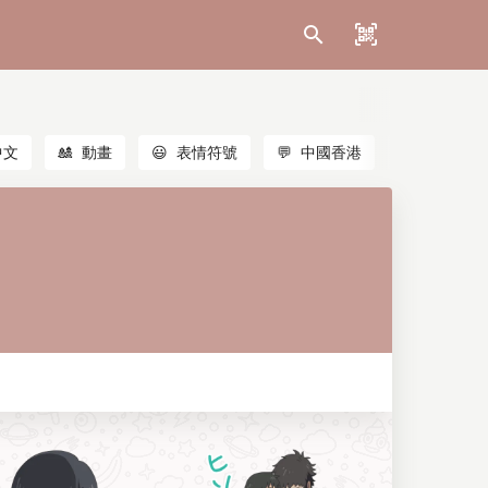
中文
🎎
動畫
😃
表情符號
💬
中國香港
🐱
貓