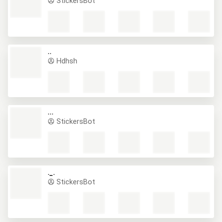
StickersBot
..
Hdhsh
...
StickersBot
._.
StickersBot