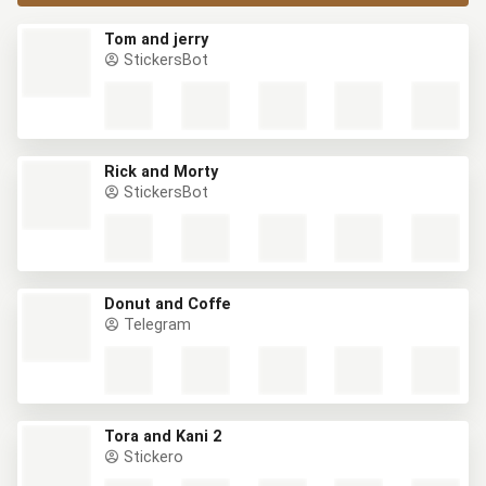
Tom and jerry
StickersBot
Rick and Morty
StickersBot
Donut and Coffe
Telegram
Tora and Kani 2
Stickero