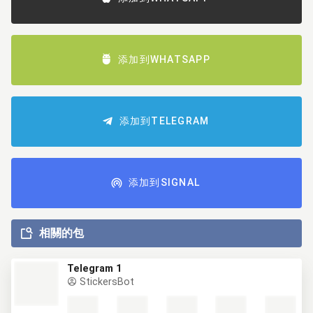
添加到WHATSAPP
添加到TELEGRAM
添加到SIGNAL
相關的包
Telegram 1
StickersBot