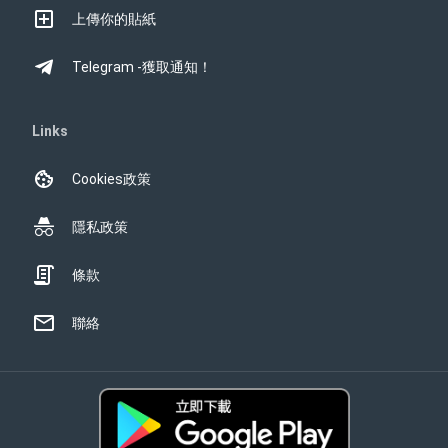
上傳你的貼紙
Telegram -獲取通知！
Links
Cookies政策
隱私政策
條款
聯絡