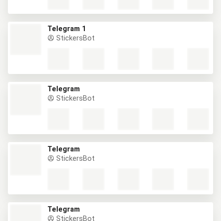
Telegram 1
StickersBot
Telegram
StickersBot
Telegram
StickersBot
Telegram
StickersBot