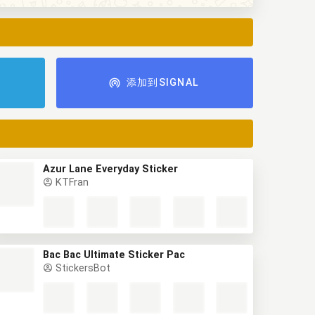
添加到SIGNAL
Azur Lane Everyday Sticker
KTFran
Bac Bac Ultimate Sticker Pac
StickersBot