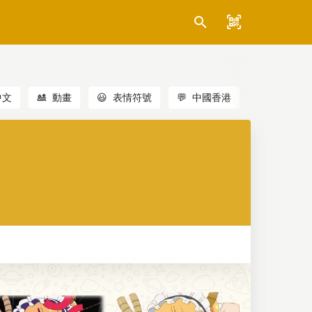
中文
🎎
動畫
😃
表情符號
💬
中國香港
🐱
貓