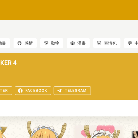
動畫
😊
感情
🐻
動物
🙉
漫畫
🤣
表情包
💬
KER 4
TER
FACEBOOK
TELEGRAM