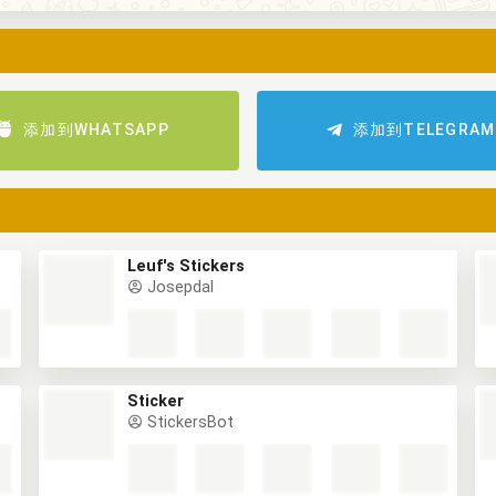
添加到WHATSAPP
添加到TELEGRAM
Leuf's Stickers
Josepdal
Sticker
StickersBot