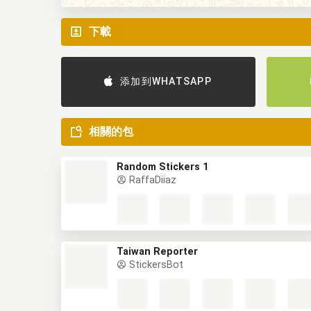
下載
添加到WHATSAPP
相關的包
Random Stickers 1
RaffaDiiaz
Taiwan Reporter
StickersBot