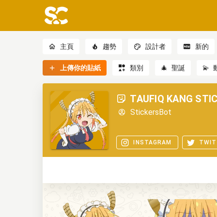
主頁
趨勢
設計者
新的
上傳你的貼紙
類別
🎄
聖誕
💫
TAUFIQ KANG STIC
StickersBot
INSTAGRAM
TWIT