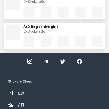
StickersBot
AsB Be positive girls!
StickersBot
Stickers Cloud
登錄
註冊