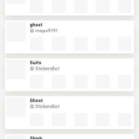
ghost
mayur9191
Suits
StickersBot
Ghost
StickersBot
Shish