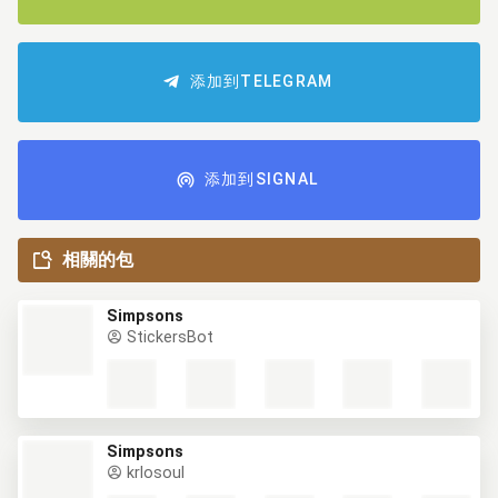
添加到TELEGRAM
添加到SIGNAL
相關的包
Simpsons
StickersBot
Simpsons
krlosoul