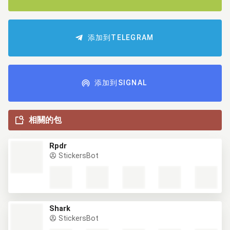
添加到TELEGRAM
添加到SIGNAL
相關的包
Rpdr
StickersBot
Shark
StickersBot