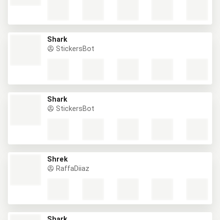
Shark
StickersBot
Shark
StickersBot
Shrek
RaffaDiiaz
Shark