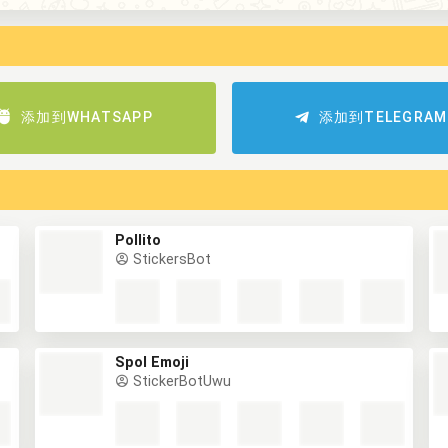
添加到WHATSAPP
添加到TELEGRAM
Pollito
StickersBot
Spol Emoji
StickerBotUwu