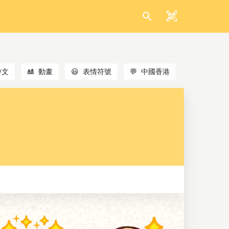
中文
🎎
動畫
😃
表情符號
💬
中國香港
🐱
貓