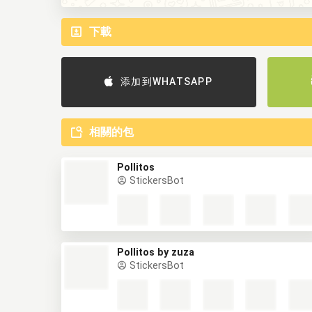
下載
添加到WHATSAPP
相關的包
Pollitos
StickersBot
Pollitos by zuza
StickersBot