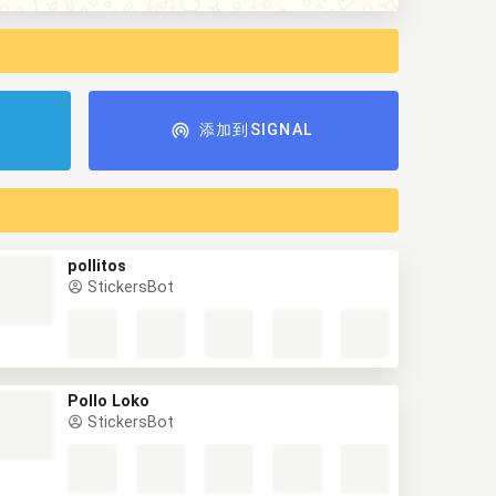
添加到SIGNAL
pollitos
StickersBot
Pollo Loko
StickersBot