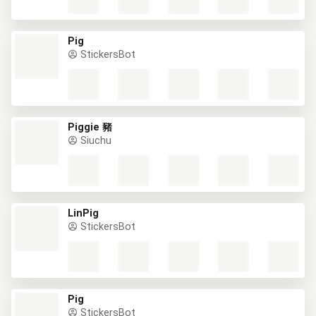
Pig
StickersBot
Piggie 豬
Siuchu
LinPig
StickersBot
Pig
StickersBot