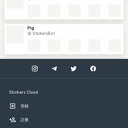
Pig
StickersBot
Stickers Cloud
登錄
註冊