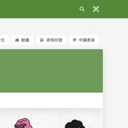
中文
🎎
動畫
😃
表情符號
💬
中國香港
🐱
貓