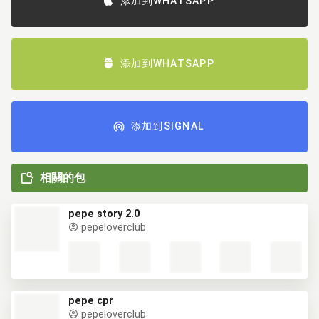
添加到WHATSAPP
添加到WHATSAPP
添加到SIGNAL
相關的包
pepe story 2.0
pepeloverclub
pepe cpr
pepeloverclub