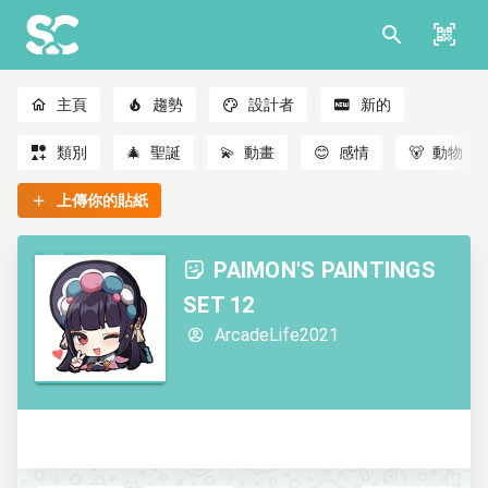
主頁
趨勢
設計者
新的
類別
🎄
聖誕
💫
動畫
😊
感情
🐻
動物
上傳你的貼紙
PAIMON'S PAINTINGS
SET 12
ArcadeLife2021