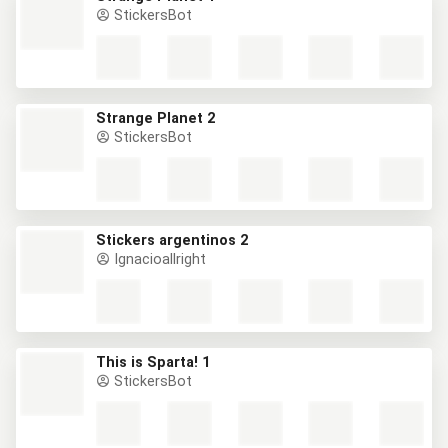
StickersBot
Strange Planet 2
StickersBot
Stickers argentinos 2
Ignacioallright
This is Sparta! 1
StickersBot